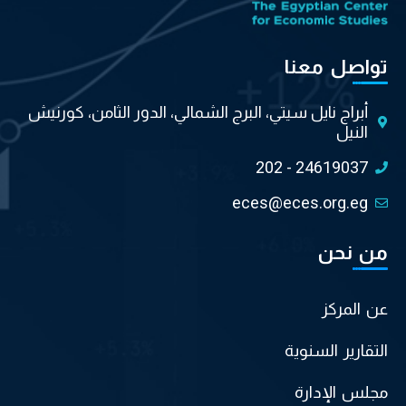
تواصل معنا
أبراج نايل سيتي، البرج الشمالي، الدور الثامن، كورنيش
النيل
202 - 24619037
eces@eces.org.eg
من نحن
عن المركز
التقارير السنوية
مجلس الإدارة