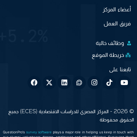
أعضاء المركز
فريق العمل
وظائف خالية
خريطة الموقع
© 2026 - المركز المصري للدراسات الاقتصادية (ECES) جميع
الحقوق محفوظة
QuestionPro’s
survey software
plays a major role in helping us keep in touch with