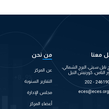
ل معنا
من نحن
ج نايل سيتي، البرج الشمالي،
عن المركز
ر الثامن، كورنيش النيل
التقارير السنوية
202 - 24619
eces@eces.org
مجلس الإدارة
أعضاء المركز