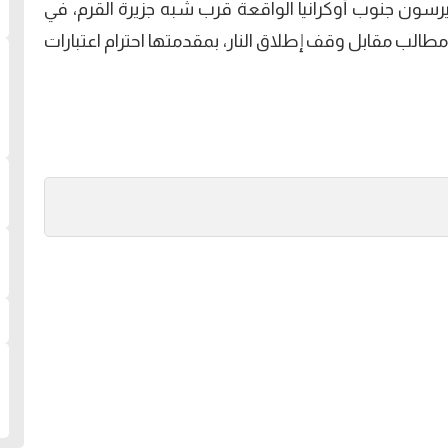
يرسون جنوب أوكرانيا الواقعة قرب شبه جزيرة القرم، في
قت حدد فيه الرئيس الروسي فلادمير بوتين 5 مطالب مقابل وقف إطلاق النار، بمقدمتها احترام اعتبارات