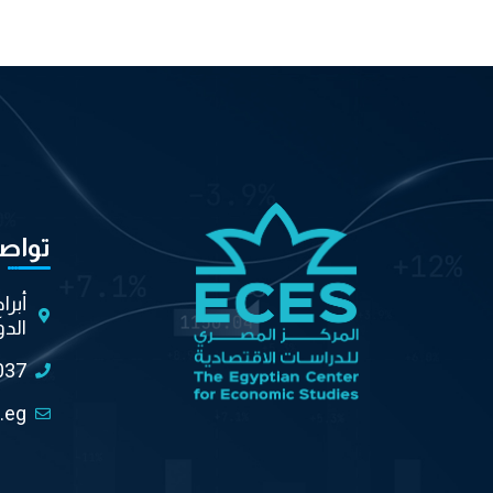
تواص
أبرا
الدو
037
.eg