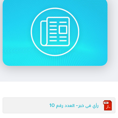
رأي فى خبر- العدد رقم 10