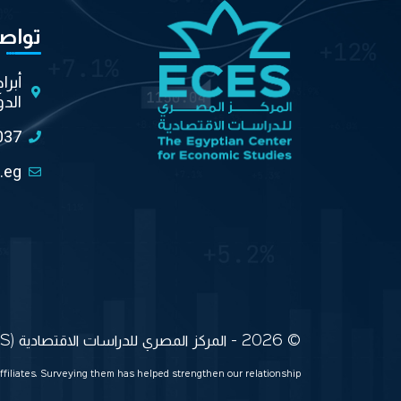
تواص
أبرا
الدو
037
.eg
© 2026 - المركز المصري للدراسات الاقتصادية (ECES) جميع الحقوق محفوظة
ffiliates. Surveying them has helped strengthen our relationship.