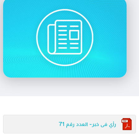
رأي فى خبر- العدد رقم 71