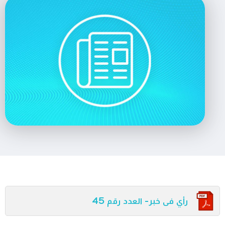
رأي فى خبر- العدد رقم 45