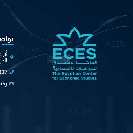
تواص
أبرا
الدو
037
.eg