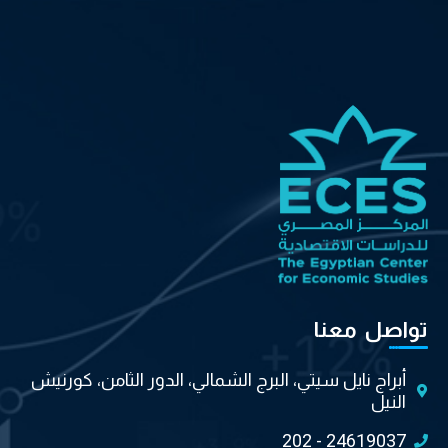
تواصل معنا
أبراج نايل سيتي، البرج الشمالي، الدور الثامن، كورنيش
النيل
202 - 24619037