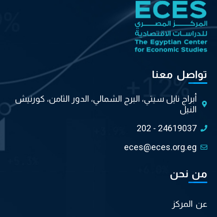
تواصل معنا
أبراج نايل سيتي، البرج الشمالي، الدور الثامن، كورنيش
النيل
202 - 24619037
eces@eces.org.eg
من نحن
عن المركز