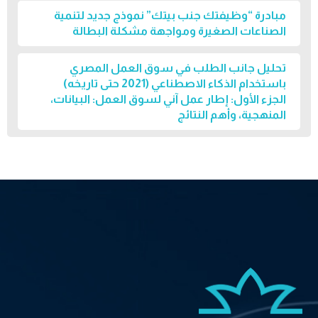
مبادرة “وظيفتك جنب بيتك” نموذج جديد لتنمية
الصناعات الصغيرة ومواجهة مشكلة البطالة
تحليل جانب الطلب في سوق العمل المصري
باستخدام الذكاء الاصطناعي (2021 حتى تاريخه)
الجزء الأول: إطار عمل آني لسوق العمل: البيانات،
المنهجية، وأهم النتائج