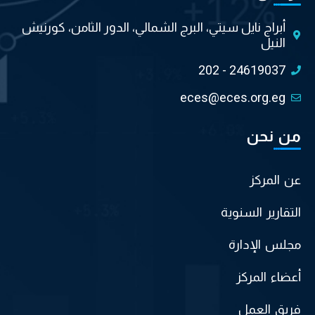
أبراج نايل سيتي، البرج الشمالي، الدور الثامن، كورنيش
النيل
202 - 24619037
eces@eces.org.eg
من نحن
عن المركز
التقارير السنوية
مجلس الإدارة
أعضاء المركز
فريق العمل