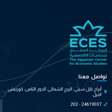
تواصل معنا
أبراج نايل سيتي، البرج الشمالي، الدور الثامن، كورنيش
النيل
202 - 24619037