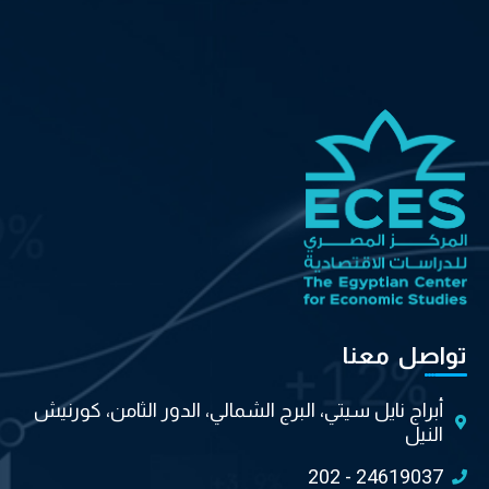
تواصل معنا
أبراج نايل سيتي، البرج الشمالي، الدور الثامن، كورنيش
النيل
202 - 24619037