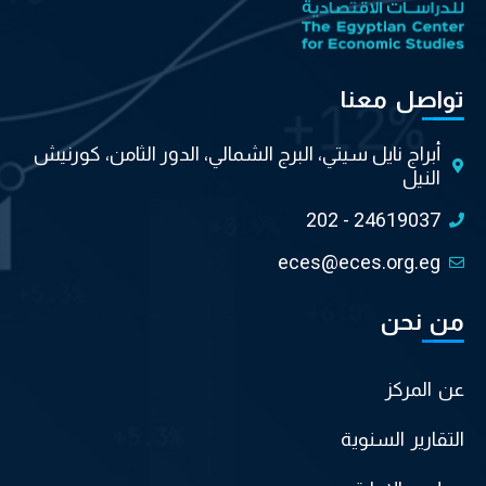
تواصل معنا
أبراج نايل سيتي، البرج الشمالي، الدور الثامن، كورنيش
النيل
202 - 24619037
eces@eces.org.eg
من نحن
عن المركز
التقارير السنوية