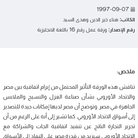
1997-09-07
الكاتب:
هناء خير الدين وهدى السيد
رقم الإصدار:
ورقة عمل رقم 16 باللغة الانجليزية
ﻣﻠﺨﺺ:
ﺗﻨﺎﻗﺶ ﻫﺬﻩ الورﻗﺔ اﻟﺘﺄﺛﻴﺮ ﺍﻟﻤﺤﺘﻤﻞ ﻣﻦ إﺑﺮام اﺗﻔﺎﻗﻴﺔ ﺑﻴﻦ ﻣﺼﺮ
واﻻﺗﺤﺎد اﻷوروﺑﻲ ﺑﺸﺄن ﺻﻨﺎﻋﺔ الغزل واﻟﻨﺴﻴﺞ واﻟﻤﻼﺑﺲ
اﻟﺠﺎﻫﺰة ﻓﻲ ﻣﺼﺮ. وﺗﻮﺿﺢ أن ﻣﺼﺮ ﻟﺪﻳﻬﺎ إﻣﻜﺎﻧﺎت ﺟﻴﺪة ﻟﻠﺘﺼﺪﻳﺮ
إﻟﻰ أﺳﻮاق اﻻﺗﺤﺎد اﻷوروﺑﻲ. ﻛﻤﺎ ﺗﺸﻴﺮ إﻟﻰ أﻧﻪ ﻋﻠﻰ ﺍﻟﺮﻏﻢ ﻣﻦ أن
ﺗﺤﺮﻳﺮ اﻟﺘﺠﺎرة اﻟﻨﺎﺗﺞ ﻋﻦ ﺗﻨﻔﻴﺬ اﺗﻔﺎﻗﻴﺔ اﻟﺠﺎت واﻟﺸﺮاﻛﺔ ﻣﻊ
اﻻﺗﺤﺎد اﻷوروﺑﻲ ﺳﻴﺰﻳﺪ ﻣﻦ ﻗﺪرة ﻣﺼﺮ ﻋﻠﻰ اﻟﻨﻔﺎذ إﻟﻰ اﻷﺳﻮاق