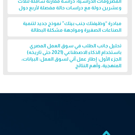
المصروفات الدراسية: دراسة مقارنة شاملة لثلاث
وعشرين دولة مع دراسات حالة مفصلة لأربع دول
مبادرة “وظيفتك جنب بيتك” نموذج جديد لتنمية
الصناعات الصغيرة ومواجهة مشكلة البطالة
تحليل جانب الطلب في سوق العمل المصري
باستخدام الذكاء الاصطناعي (2021 حتى تاريخه)
الجزء الأول: إطار عمل آني لسوق العمل: البيانات،
المنهجية، وأهم النتائج