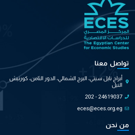
تواصل معنا
أبراج نايل سيتي، البرج الشمالي، الدور الثامن، كورنيش
النيل
202 - 24619037
eces@eces.org.eg
من نحن