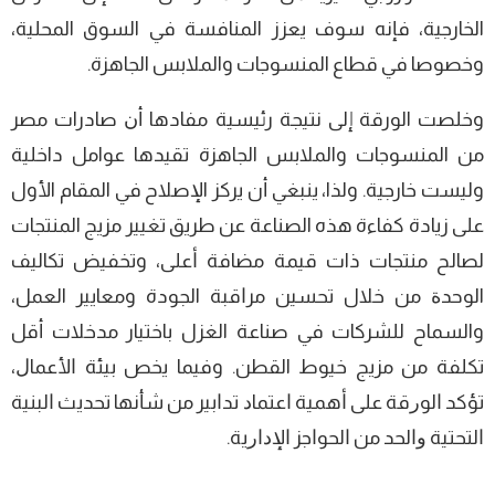
اﻟﺨﺎرﺟﻴﺔ، ﻓﺈﻧﻪ ﺳﻮف ﻳﻌﺰز اﻟﻤﻨﺎﻓﺴﺔ ﻓﻲ اﻟﺴﻮق اﻟﻤﺤﻠﻴﺔ،
وﺧﺼﻮﺻﺎ ﻓﻲ ﻗﻄﺎع اﻟﻤﻨﺴﻮﺟﺎت واﻟﻤﻼﺑﺲ اﻟﺠﺎﻫﺰة.
وﺧﻠﺼﺖ اﻟﻮرﻗﺔ إﻟﻰ ﻧﺘﻴﺠﺔ رﺋﻴﺴﻴﺔ ﻣﻔﺎدﻫﺎ أﻥ ﺻﺎدرات ﻣﺼﺮ
ﻣﻦ اﻟﻤﻨﺴﻮﺟﺎت واﻟﻤﻼﺑﺲ اﻟﺠﺎهزة ﺗﻘﻴﺪﻫﺎ ﻋﻮاﻣﻞ داﺧﻠﻴﺔ
وﻟﻴﺴﺖ ﺧﺎرﺟﻴﺔ. وﻟﺬا، ﻳﻨﺒﻐﻲ أن ﻳﺮﻛﺰ اﻹﺻﻼح ﻓﻲ اﻟﻤﻘﺎم اﻷول
ﻋﻠﻰ زيادة ﻛﻔﺎءة ﻫﺬه اﻟﺼﻨﺎﻋﺔ ﻋﻦ طرﻳﻖ ﺗﻐﻴﻴﺮ ﻣﺰﻳﺞ اﻟﻤﻨﺘﺠﺎت
ﻟﺼﺎلح ﻣﻨﺘﺠﺎت ذات ﻗﻴﻤﺔ ﻣﻀﺎﻓﺔ ﺃﻋﻠﻰ، وﺗﺨﻔﻴﺾ ﺗﻜﺎﻟﻴﻒ
اﻟﻮﺣﺪﺓ ﻣﻦ ﺧﻼل ﺗﺤﺴﻴﻦ ﻣﺮﺍﻗﺒﺔ اﻟﺠﻮدة وﻣﻌﺎﻳﻴﺮ اﻟﻌﻤﻞ،
واﻟﺴﻤﺎح ﻟﻠﺸﺮﻛﺎت ﻓﻲ ﺻﻨﺎﻋﺔ اﻟﻐﺰل ﺑﺎﺧﺘﻴﺎر ﻣﺪﺧﻼت أﻗﻞ
ﺗﻜﻠﻔﺔ ﻣﻦ ﻣﺰﻳﺞ ﺧﻴﻮط اﻟﻘﻄﻦ. وﻓﻴﻤﺎ ﻳﺨﺺ ﺑﻴﺌﺔ ﺍﻷﻋﻤﺎﻝ،
ﺗﺆﻛﺪ ﺍﻟﻮﺭﻗﺔ ﻋﻠﻰ ﺃﻫﻤﻴﺔ ﺍﻋﺘﻤﺎﺩ ﺗﺪﺍﺑﻴﺮ ﻣﻦ ﺷﺄﻧﻬﺎ ﺗﺤﺪﻳﺚ ﺍﻟﺒﻨﻴﺔ
ﺍﻟﺘﺤﺘﻴﺔ ﻭﺍﻟﺤﺪ ﻣﻦ ﺍﻟﺤﻮﺍﺟﺰ ﺍﻹﺩﺍﺭﻳﺔ.