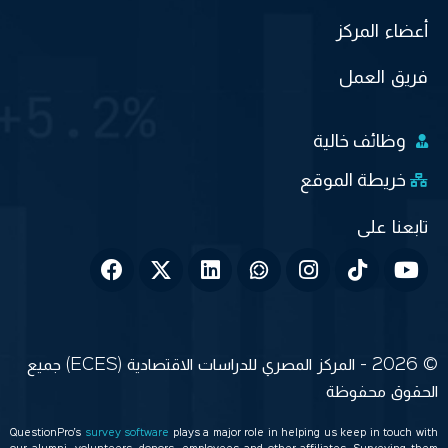
أعضاء المركز
فريق العمل
وظائف خالية
خريطة الموقع
© 2026 - المركز المصري للدراسات الاقتصادية (ECES) جميع
الحقوق محفوظة
QuestionPro’s
survey software
plays a major role in helping us keep in touch with