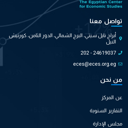
تواصل معنا
أبراج نايل سيتي، البرج الشمالي، الدور الثامن، كورنيش
النيل
202 - 24619037
eces@eces.org.eg
من نحن
عن المركز
التقارير السنوية
مجلس الإدارة