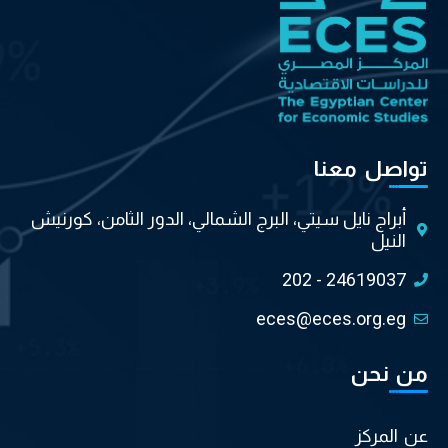
تواصل معنا
أبراج نايل سيتي، البرج الشمالي، الدور الثامن، كورنيش
النيل
202 - 24619037
eces@eces.org.eg
من نحن
عن المركز