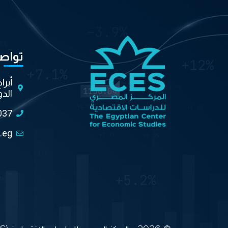
تواص
أبرا
الدو
037
.eg