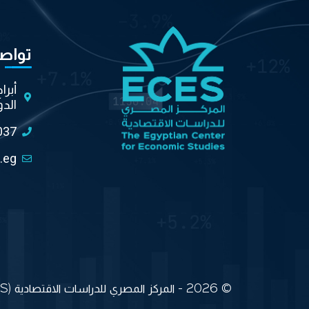
تواص
أبرا
الدو
037
.eg
© 2026 - المركز المصري للدراسات الاقتصادية (ECES) جميع الحقوق محفوظة