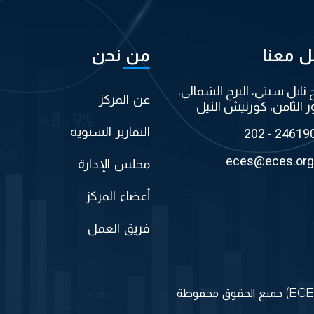
ل معنا
من نحن
ج نايل سيتي، البرج الشمالي،
عن المركز
ر الثامن، كورنيش النيل
التقارير السنوية
202 - 24619
eces@eces.org
مجلس الإدارة
أعضاء المركز
فريق العمل