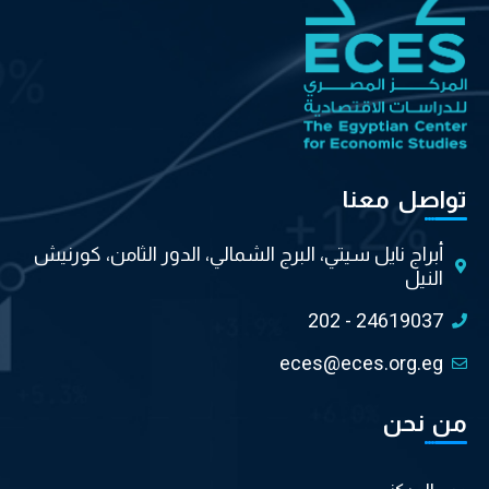
تواصل معنا
أبراج نايل سيتي، البرج الشمالي، الدور الثامن، كورنيش
النيل
202 - 24619037
eces@eces.org.eg
من نحن