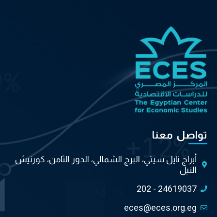
تواصل معنا
أبراج نايل سيتي، البرج الشمالي، الدور الثامن، كورنيش
النيل
202 - 24619037
eces@eces.org.eg