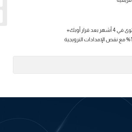
فريقية
رار أوبك+