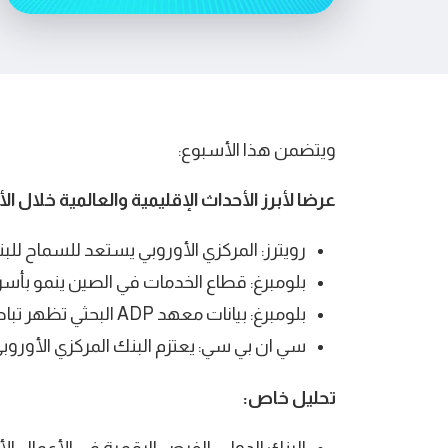
ويتضمن هذا الأسبوع:
عرضا لأبرز الأحداث الإقليمية والعالمية خلال ا
رويترز: المركزي الأوروبي يستعد للسماح للبنوك ال
بلومبرغ: قطاع الخدمات في الصين ينمو بأسرع وتير
بلومبرغ: بيانات معهد ADP البحثي تظهر تباطؤ التوظيف في الولايات المتحدة منذ بداية العام
سي ان بي سي: يعتزم البنك المركزي الأوروبي خ
تحليل خاص: