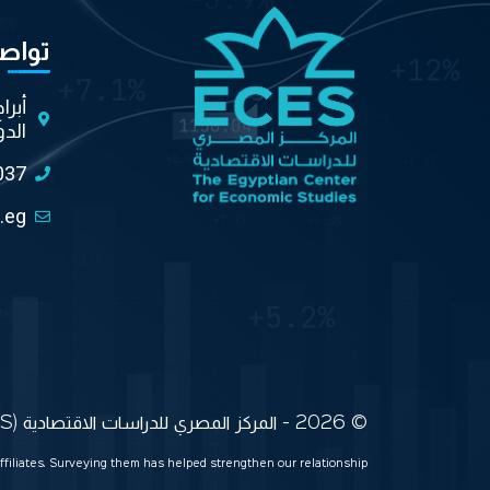
تواص
أبرا
الدو
037
.eg
© 2026 - المركز المصري للدراسات الاقتصادية (ECES) جميع الحقوق محفوظة
ffiliates. Surveying them has helped strengthen our relationship.