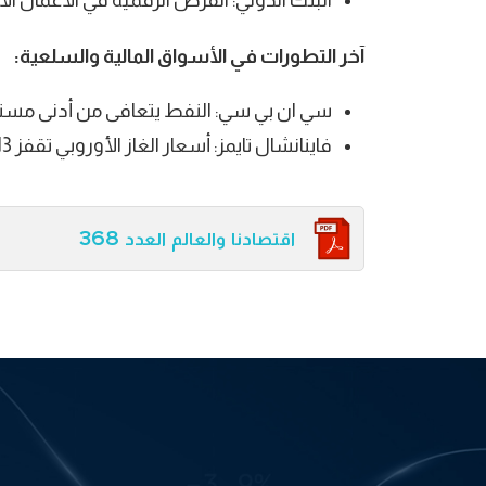
البنك الدولي: الفرص الرقمية في الأعمال الأ
آخر التطورات في الأسواق المالية والسلعية:
سي ان بي سي: النفط يتعافى من أدنى مستوى في 4 أشهر بعد ق
فاينانشال تايمز: أسعار الغاز الأوروبي تقفز 13% مع نقص الإمدادات النرويجية
اقتصادنا والعالم العدد 368