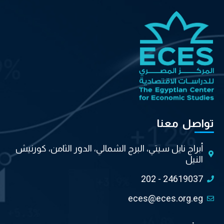
تواصل معنا
أبراج نايل سيتي، البرج الشمالي، الدور الثامن، كورنيش
النيل
202 - 24619037
eces@eces.org.eg