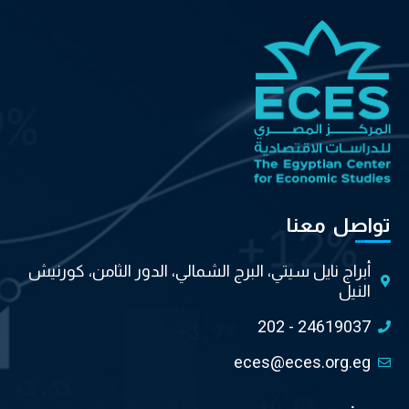
تواصل معنا
أبراج نايل سيتي، البرج الشمالي، الدور الثامن، كورنيش
النيل
202 - 24619037
eces@eces.org.eg