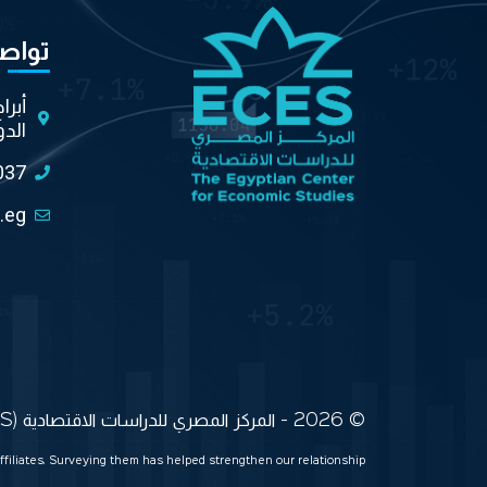
تواص
أبرا
الدو
037
.eg
© 2026 - المركز المصري للدراسات الاقتصادية (ECES) جميع الحقوق محفوظة
ffiliates. Surveying them has helped strengthen our relationship.