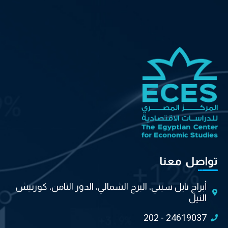
تواصل معنا
أبراج نايل سيتي، البرج الشمالي، الدور الثامن، كورنيش
النيل
202 - 24619037