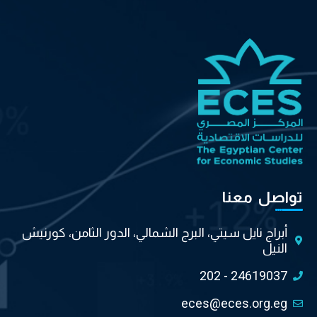
تواصل معنا
أبراج نايل سيتي، البرج الشمالي، الدور الثامن، كورنيش
النيل
202 - 24619037
eces@eces.org.eg