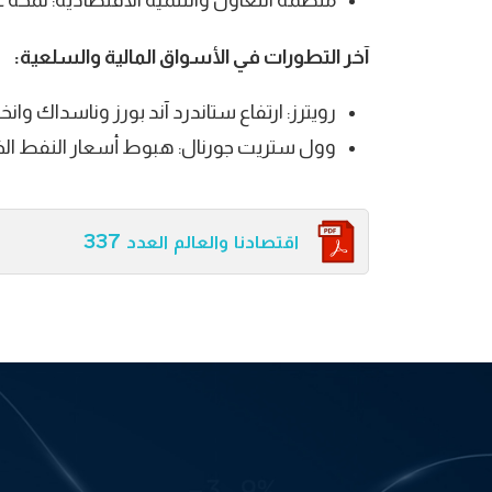
منظمة التعاون والتنمية الاقتصادية: لمحة على ا
آخر التطورات في الأسواق المالية والسلعية:
رويترز: ارتفاع ستاندرد آند بورز وناسداك وا
وول ستريت جورنال: هبوط أسعار النفط ال
اقتصادنا والعالم العدد 337