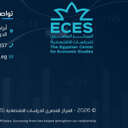
تواص
أبرا
الدو
037
.eg
© 2026 - المركز المصري للدراسات الاقتصادية (ECES) جميع الحقوق محفوظة
ffiliates. Surveying them has helped strengthen our relationship.