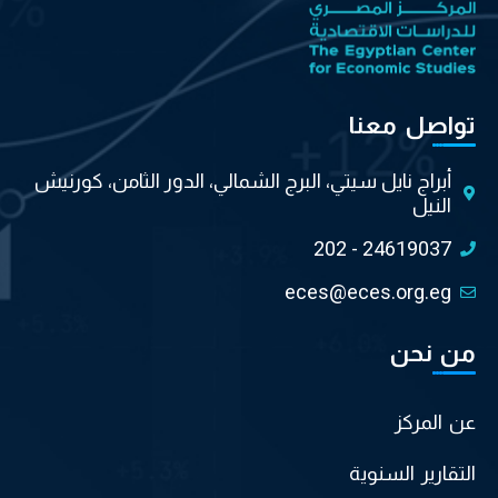
تواصل معنا
أبراج نايل سيتي، البرج الشمالي، الدور الثامن، كورنيش
النيل
202 - 24619037
eces@eces.org.eg
من نحن
عن المركز
التقارير السنوية