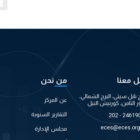
ل معنا
من نحن
ج نايل سيتي، البرج الشمالي،
عن المركز
ر الثامن، كورنيش النيل
التقارير السنوية
202 - 24619
eces@eces.org
مجلس الإدارة