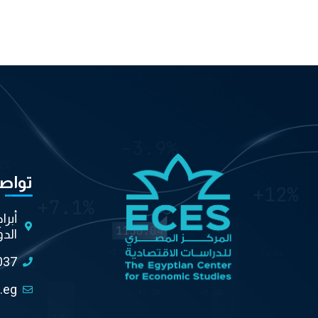
تواص
أبرا
الدو
037
.eg