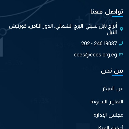
تواصل معنا
أبراج نايل سيتي، البرج الشمالي، الدور الثامن، كورنيش
النيل
202 - 24619037
eces@eces.org.eg
من نحن
عن المركز
التقارير السنوية
مجلس الإدارة
أعضاء المركز