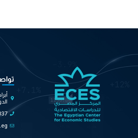
تواص
أبرا
الدو
037
.eg