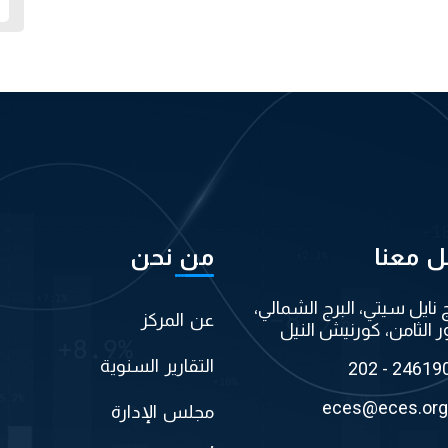
ل معنا
من نحن
ج نايل سيتي، البرج الشمالي،
عن المركز
ر الثامن، كورنيش النيل
التقارير السنوية
202 - 24619
eces@eces.org
مجلس الإدارة