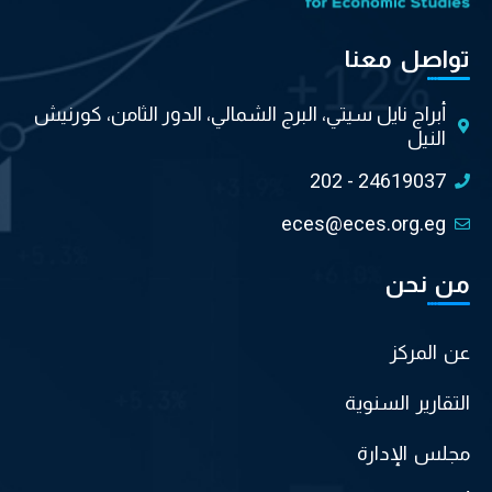
تواصل معنا
أبراج نايل سيتي، البرج الشمالي، الدور الثامن، كورنيش
النيل
202 - 24619037
eces@eces.org.eg
من نحن
عن المركز
التقارير السنوية
مجلس الإدارة