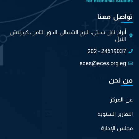
تواصل معنا
أبراج نايل سيتي، البرج الشمالي، الدور الثامن، كورنيش
النيل
202 - 24619037
eces@eces.org.eg
من نحن
عن المركز
التقارير السنوية
مجلس الإدارة