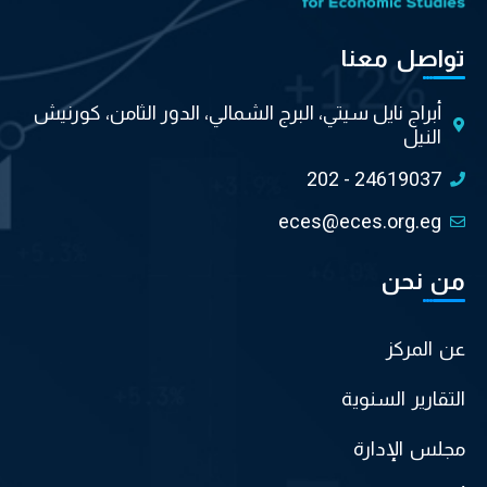
تواصل معنا
أبراج نايل سيتي، البرج الشمالي، الدور الثامن، كورنيش
النيل
202 - 24619037
eces@eces.org.eg
من نحن
عن المركز
التقارير السنوية
مجلس الإدارة