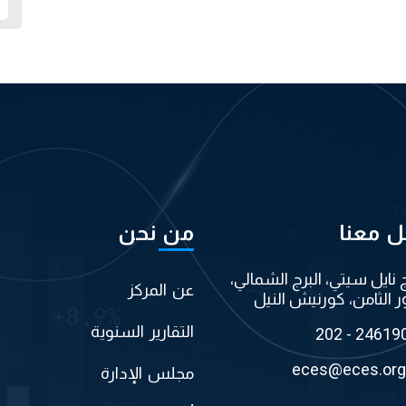
ل معنا
من نحن
ج نايل سيتي، البرج الشمالي،
عن المركز
ر الثامن، كورنيش النيل
التقارير السنوية
202 - 24619
eces@eces.org
مجلس الإدارة