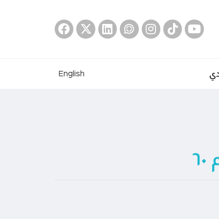
دي
English
٦