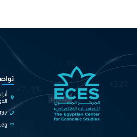
تواص
أبرا
الدو
037
.eg