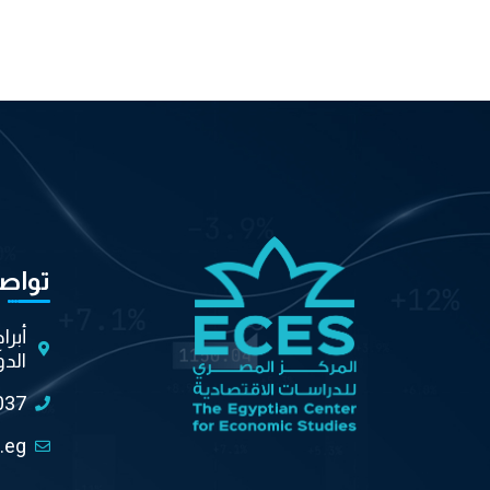
تواص
أبرا
الدو
037
.eg