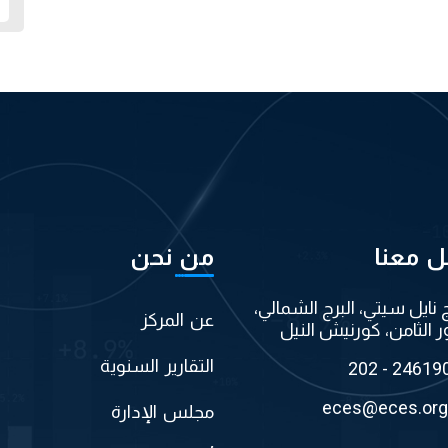
ل معنا
من نحن
ج نايل سيتي، البرج الشمالي،
عن المركز
ر الثامن، كورنيش النيل
التقارير السنوية
202 - 24619
eces@eces.org
مجلس الإدارة