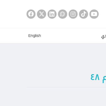
دي
English
٤