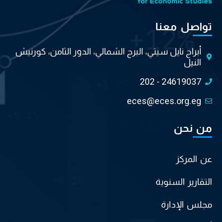
تواصل معنا
أبراج نايل سيتي، البرج الشمالي، الدور الثامن، كورنيش
النيل
202 - 24619037
eces@eces.org.eg
من نحن
عن المركز
التقارير السنوية
مجلس الإدارة