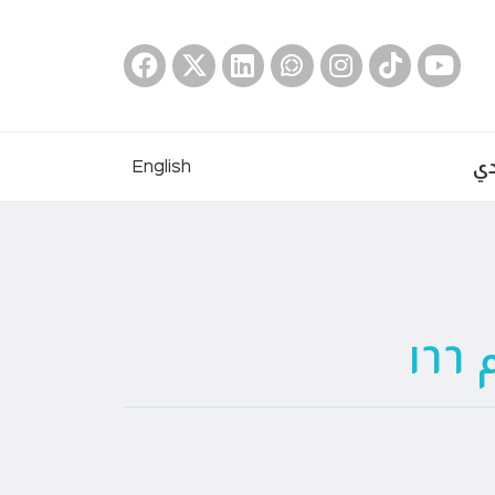
دي
English
١