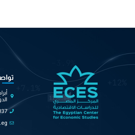
تواص
أبرا
الدو
037
.eg