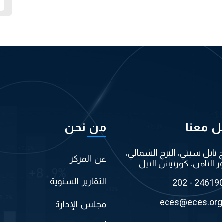
ل معنا
من نحن
ج نايل سيتي، البرج الشمالي،
عن المركز
ر الثامن، كورنيش النيل
التقارير السنوية
202 - 24619
eces@eces.org
مجلس الإدارة