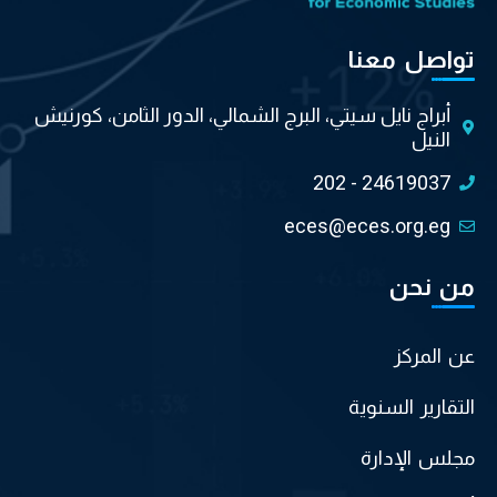
تواصل معنا
أبراج نايل سيتي، البرج الشمالي، الدور الثامن، كورنيش
النيل
202 - 24619037
eces@eces.org.eg
من نحن
عن المركز
التقارير السنوية
مجلس الإدارة