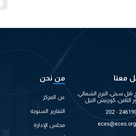
ل معنا
من نحن
ج نايل سيتي، البرج الشمالي،
عن المركز
ر الثامن، كورنيش النيل
التقارير السنوية
202 - 24619
eces@eces.org
مجلس الإدارة