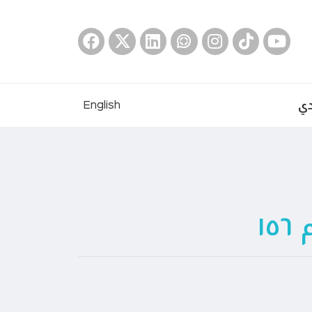
دي
English
١