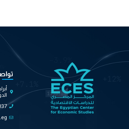
تواص
أبرا
الدو
037
.eg