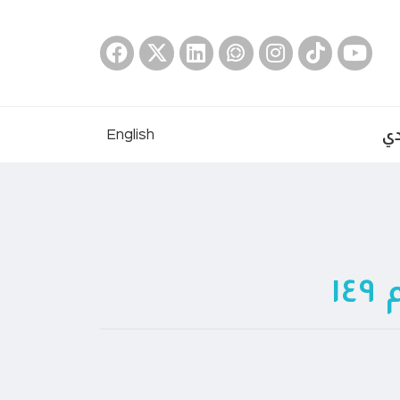
دي
English
١