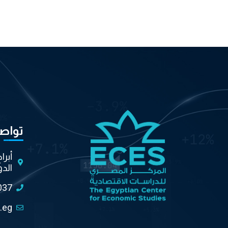
تواص
أبرا
الدو
037
.eg