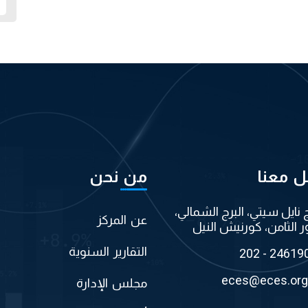
ل معنا
من نحن
ج نايل سيتي، البرج الشمالي،
عن المركز
ر الثامن، كورنيش النيل
التقارير السنوية
202 - 24619
eces@eces.org
مجلس الإدارة