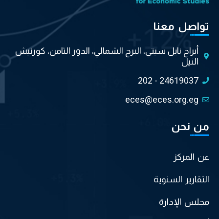
تواصل معنا
أبراج نايل سيتي، البرج الشمالي، الدور الثامن، كورنيش
النيل
202 - 24619037
eces@eces.org.eg
من نحن
عن المركز
التقارير السنوية
مجلس الإدارة