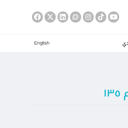
دي
English
١