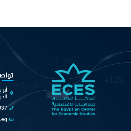
تواص
أبرا
الدو
037
.eg