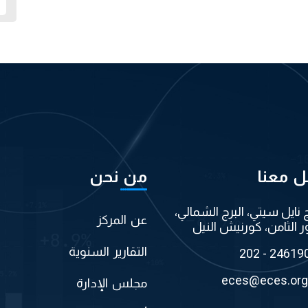
ل معنا
من نحن
ج نايل سيتي، البرج الشمالي،
عن المركز
ر الثامن، كورنيش النيل
التقارير السنوية
202 - 24619
eces@eces.org
مجلس الإدارة