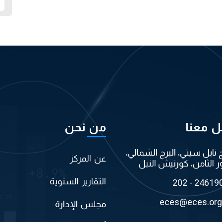
ل معنا
من نحن
ج نايل سيتي، البرج الشمالي،
عن المركز
ر الثامن، كورنيش النيل
التقارير السنوية
202 - 24619
eces@eces.org
مجلس الإدارة