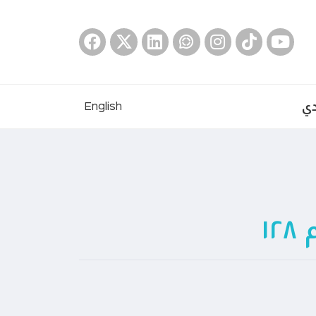
دي
English
١