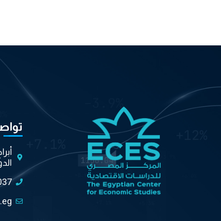
تواص
أبرا
الدو
037
.eg