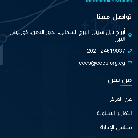
تواصل معنا
أبراج نايل سيتي، البرج الشمالي، الدور الثامن، كورنيش
النيل
202 - 24619037
eces@eces.org.eg
من نحن
عن المركز
التقارير السنوية
مجلس الإدارة