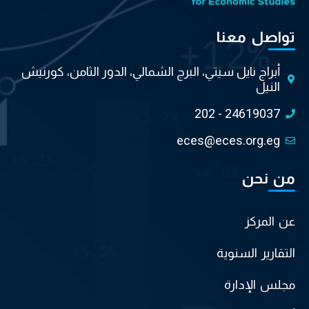
تواصل معنا
أبراج نايل سيتي، البرج الشمالي، الدور الثامن، كورنيش
النيل
202 - 24619037
eces@eces.org.eg
من نحن
عن المركز
التقارير السنوية
مجلس الإدارة