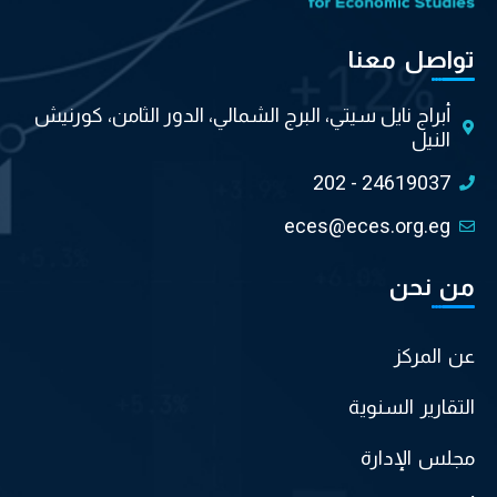
تواصل معنا
أبراج نايل سيتي، البرج الشمالي، الدور الثامن، كورنيش
النيل
202 - 24619037
eces@eces.org.eg
من نحن
عن المركز
التقارير السنوية
مجلس الإدارة