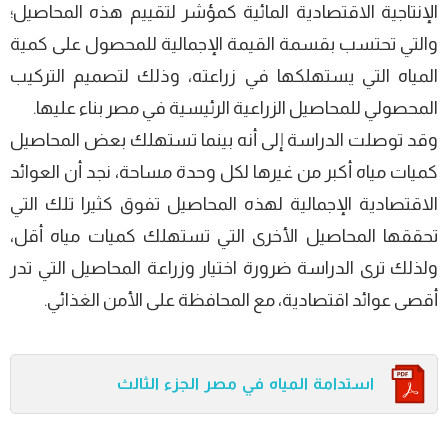
الإنتاجیة الاقتصادیة المائیة كمؤشر لتقییم هذه المحاصیل؛
والتي تحتسب بقسمة القیمة الإجمالیة للمحصول على كمیة
المیاه التي یستھلكھا في زراعته، وذلك لتصمیم التركیب
المحصولي للمحاصیل الزراعیة الرئیسیة في مصر بناء علیھا.
وقد توصلت الدراسة إلى أنه بینما تستھلك بعض المحاصیل
كمیات میاه أكبر من غیرها لكل وحدة مساحة، نجد أن العوائد
الاقتصادیة الإجمالیة لھذه المحاصیل تفوق كثیرا تلك التي
تحققھا المحاصیل الأخرى التي تستھلك كمیات میاه أقل،
ولذلك ترى الدراسة ضرورة اختیار وزراعة المحاصیل التي تدر
أقصى عوائد اقتصادیة، مع المحافظة على الأمن الغذائي.
استدامة المياه في مصر الجزء الثالث