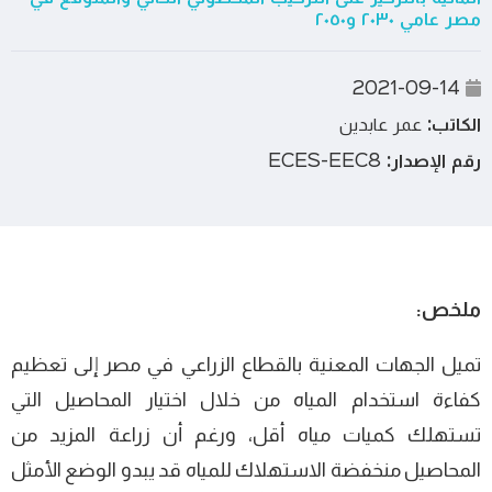
مصر عامي ٢٠٣٠ و٢٠٥٠
2021-09-14
الكاتب:
عمر عابدين
رقم الإصدار:
ECES-EEC8
ملخص:
تمیل الجھات المعنیة بالقطاع الزراعي في مصر إلى تعظیم
كفاءة استخدام المیاه من خلال اختیار المحاصیل التي
تستھلك كمیات میاه أقل، ورغم أن زراعة المزید من
المحاصیل منخفضة الاستھلاك للمیاه قد یبدو الوضع الأمثل