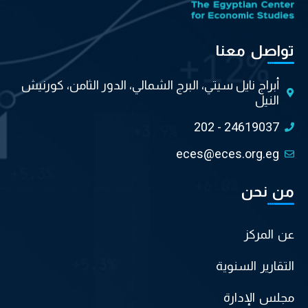
تواصل معنا
أبراج نايل سيتي، البرج الشمالي، الدور الثامن، كورنيش
النيل
202 - 24619037
eces@eces.org.eg
من نحن
عن المركز
التقارير السنوية
مجلس الإدارة