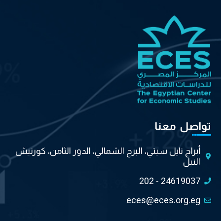
تواصل معنا
أبراج نايل سيتي، البرج الشمالي، الدور الثامن، كورنيش
النيل
202 - 24619037
eces@eces.org.eg